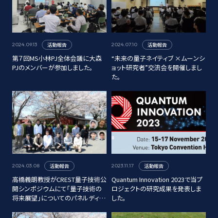
活動報告
活動報告
2024.09.13
2024.07.10
第７回MS小林PJ全体会議に大森
“未来の量子ネイティブ ×ムーンシ
PJのメンバーが参加しました。
ョット研究者”交流会を開催しまし
た。
活動報告
活動報告
2024.03.08
2023.11.17
高橋義朗教授がCREST量子技術公
Quantum Innovation 2023で当プ
開シンポジウムにて「量子技術の
ロジェクトの研究成果を発表しま
将来展望」についてのパネルディス
した。
カッションを行いました。