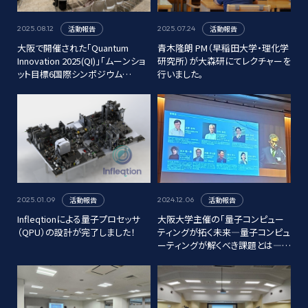
活動報告
活動報告
2025.08.12
2025.07.24
大阪で開催された「Quantum
青木隆朗 PM（早稲田大学・理化学
Innovation 2025(QI)」「ムーンショ
研究所）が大森研にてレクチャーを
ット目標6国際シンポジウム
行いました。
2025(MS6)」に参加しました。
活動報告
活動報告
2025.01.09
2024.12.06
Infleqtionによる量子プロセッサ
大阪大学主催の「量子コンピュー
（QPU）の設計が完了しました！
ティングが拓く未来―量子コンピュ
ーティングが解くべき課題とは―」
に参加しました。