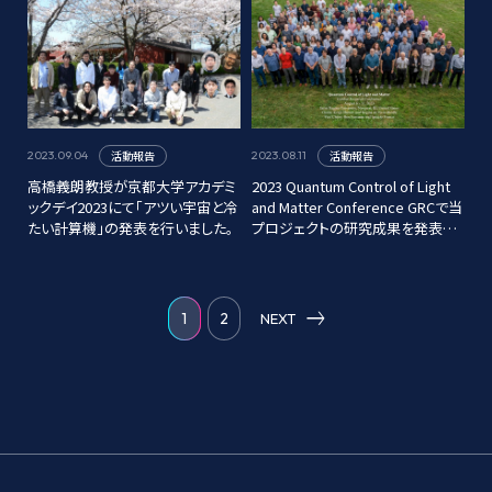
活動報告
活動報告
2023.09.04
2023.08.11
高橋義朗教授が京都大学アカデミ
2023 Quantum Control of Light
ックデイ2023にて「アツい宇宙と冷
and Matter Conference GRCで当
たい計算機」の発表を行いました。
プロジェクトの研究成果を発表し
ました
1
2
NEXT