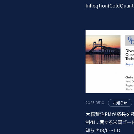
Infleqtion(ColdQua
お知らせ
2023.05.10
大森賢治PMが議長を
制御に関する米国ゴー
知らせ（8/6～11）